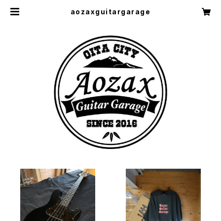
aozaxguitargarage