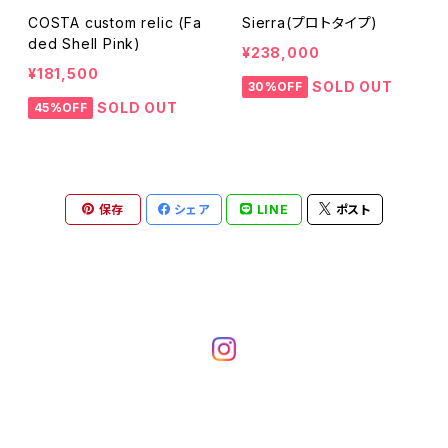
COSTA custom relic (Fa
Sierra(プロトタイプ)
ded Shell Pink)
¥238,000
¥181,500
SOLD OUT
30%OFF
SOLD OUT
45%OFF
保存
シェア
LINE
ポスト